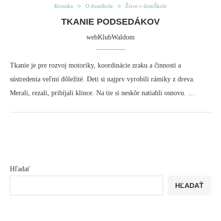
Kronika
O domškole
Život v domŠkole
TKANIE PODSEDÁKOV
webKlubWaldom
Tkanie je pre rozvoj motoriky, koordinácie zraku a činnosti a
sústredenia veľmi dôležité. Deti si najprv vyrobili rámiky z dreva.
Merali, rezali, pribíjali klince. Na tie si neskôr natiahli osnovu. …
Hľadať
HĽADAŤ