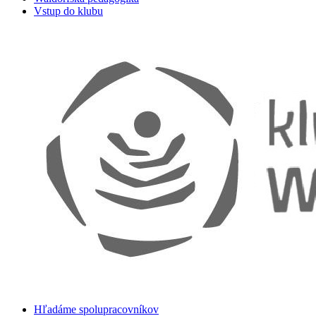
Vstup do klubu
Hľadáme spolupracovníkov