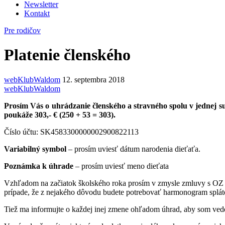
Newsletter
Kontakt
Pre rodičov
Platenie členského
webKlubWaldom
12. septembra 2018
webKlubWaldom
Prosím Vás o
uhrádzanie členského a stravného spolu v jednej 
poukáže 303,- € (250 + 53 = 303).
Číslo účtu: SK4583300000002900822113
Variabilný symbol
– prosím uviesť dátum narodenia dieťaťa.
Poznámka k úhrade
– prosím uviesť meno dieťata
Vzhľadom na začiatok školského roka prosím v zmysle zmluvy s OZ Sl
prípade, že z nejakého dôvodu budete potrebovať harmonogram splát
Tiež ma informujte o každej inej zmene ohľadom úhrad, aby som vede