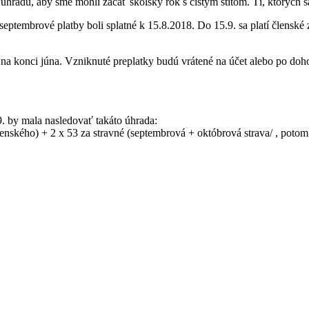
úhradu, aby sme mohli začať školský rok s čistým štítom. Tí, ktorých sa
j. septembrové platby boli splatné k 15.8.2018. Do 15.9. sa platí členské
 a na konci júna. Vzniknuté preplatky budú vrátené na účet alebo po d
.9. by mala nasledovať takáto úhrada:
nského) + 2 x 53 za stravné (septembrová + októbrová strava/ , poto