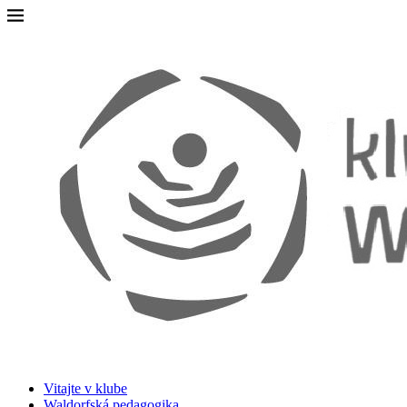
Vitajte v klube
Waldorfská pedagogika