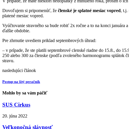
V prípade, že máte niektorí nedoplatky z minulého roka, prosím o ich 
Dovoľujem si pripomenúť, že
členské je splatné mesiac vopred
, t.
platené mesiac vopred.
Vyúčtovanie stravného sa bude robiť 2x ročne a to na konci januára
ďalšie obdobie.
Pre zhrnutie uvediem priklad septembrových úhrad:
– v prípade, že ste platili septembrové clenské riadne do 15.8., do 15
250 alebo 300 za členske (podľa zvoleného harmonogramu splátok čle
stravu.
nasledujúci článok
Postup na šitý peračník
Mohlo by sa vám páčiť
SUS Cirkus
20. júna 2022
Veľkonočná slávnosť