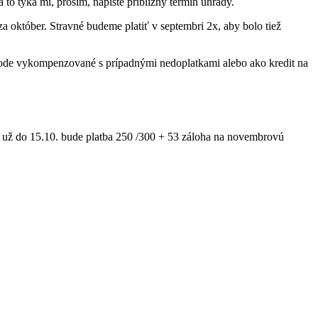
 to týka mi, prosím, napíšte približný termín úhrady.
 za október. Stravné budeme platiť v septembri 2x, aby bolo tiež
ohode vykompenzované s prípadnými nedoplatkami alebo ako kredit na
m už do 15.10. bude platba 250 /300 + 53 záloha na novembrovú