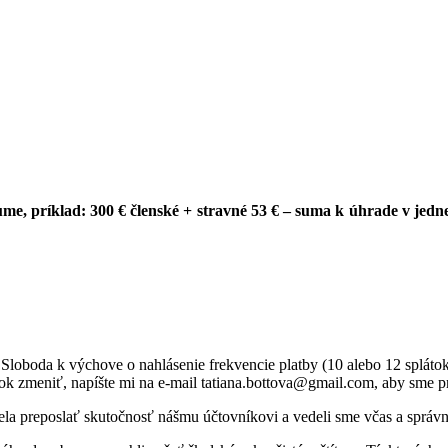
sume
, príklad: 300 € členské + stravné 53 € – suma k úhrade v jedne
oboda k výchove o nahlásenie frekvencie platby (10 alebo 12 splátok)
ok zmeniť, napíšte mi na e-mail tatiana.bottova@gmail.com, aby sme 
la preposlať skutočnosť nášmu účtovníkovi a vedeli sme včas a správn