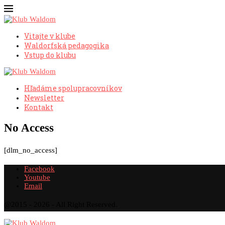
Vitajte v klube
Waldorfská pedagogika
Vstup do klubu
Hľadáme spolupracovníkov
Newsletter
Kontakt
No Access
[dlm_no_access]
Facebook
Youtube
Email
@2015 - 2026 - All Right Reserved.